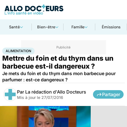
Santé
Bien-être
Famille
Émissions
Accueil
Bien-être
Nutrition
Alimentation
ALIMENTATION
Mettre du foin et du thym dans un
barbecue est-il dangereux ?
Je mets du foin et du thym dans mon barbecue pour
parfumer : est-ce dangereux ?
Par
La rédaction d'Allo Docteurs
Partager
Mis à jour le
27/07/2016