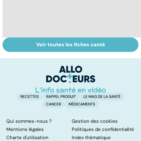
Voir toutes les fiches santé
Le magnésium,
Intestin irritable :
Al
un oligo-élément
le régime
pé
vital
FODMAP, une
solution ?
RECETTES
RAPPEL PRODUIT
LE MAG DE LA SANTÉ
CANCER
MÉDICAMENTS
Qui sommes-nous ?
Gestion des cookies
Mentions légales
Politiques de confidentialité
Charte d'utilisation
Index thématique