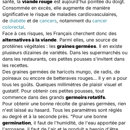
santé, la
viande rouge
est aujourd'hui pointée du doigt.
Consommée en excès, elle augmente de manière
significative le risque de maladies cardiovasculaires,
de
diabète
et de
cancers
, notamment du
cancer
colorectal
.
Face à ces risques, les Français cherchent donc des
alternatives à la viande
. Parmi elles, une source de
protéines végétales : les
graines germées
. Il en existe
plusieurs dizaines de variétés. Dans les supermarchés ou
dans les restaurants, ces petites pousses s'invitent dans
les recettes.
Des graines germées de haricots mungo, de radis, de
poireaux ou encore de betteraves rouges… Il y en a pour
tous les goûts. Quelques millimètres de plaisir visuel et
gustatif. Pour obtenir ces petites pousses, tout
commence dans des grands
germoirs rotatifs
.
Pour obtenir une bonne récolte de graines germées, rien
n'est laissé au hasard. Tous les paramètres sont réglés
au degré et à la seconde près. "
Pour une bonne
germination
, il faut de l'humidité, de l'eau apportée par
l'arrosage, il faut de l'air et le produit a besoin d'être