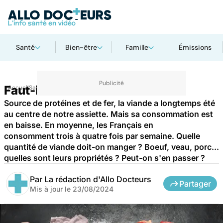
Santé
Bien-être
Famille
Émissions
Faut-il se méfier de la viande ?
Accueil
Santé
Maladies
Maladies cardiaques
Source de protéines et de fer, la viande a longtemps été
au centre de notre assiette. Mais sa consommation est
en baisse. En moyenne, les Français en
consomment trois à quatre fois par semaine. Quelle
quantité de viande doit-on manger ? Boeuf, veau, porc...
quelles sont leurs propriétés ? Peut-on s'en passer ?
Par
La rédaction d'Allo Docteurs
Partager
Mis à jour le
23/08/2024