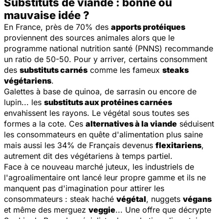
Substituts de viande : bonne ou
mauvaise idée ?
En France, près de 70% des
apports protéiques
proviennent des sources animales alors que le
programme national nutrition santé (PNNS) recommande
un ratio de 50-50. Pour y arriver, certains consomment
des
substituts carnés
comme les fameux
steaks
végétariens
.
Galettes à base de quinoa, de sarrasin ou encore de
lupin... les
substituts aux protéines carnées
envahissent les rayons. Le végétal sous toutes ses
formes a la cote. Ces
alternatives à la viande
séduisent
les consommateurs en quête d'alimentation plus saine
mais aussi les 34% de Français devenus
flexitariens
,
autrement dit des végétariens à temps partiel.
Face à ce nouveau marché juteux, les industriels de
l'agroalimentaire ont lancé leur propre gamme et ils ne
manquent pas d'imagination pour attirer les
consommateurs : steak haché
végétal
, nuggets
végans
et même des merguez
veggie
... Une offre que décrypte