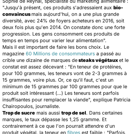
Sophie de Reynal, spécialiste du marketing alimentaire :
"
Jusqu'à présent, ces produits s'adressaient aux
bio-
convaincus
mais aujourd'hui, on a une plus grande
diversité, avec 24% de foyers acheteurs en 2016, soit
deux fois plus qu'en 2014. On constate donc une forte
progression. Les gens consomment ces produits de
temps en temps pour varier leur alimentation
".
Mais il est important de faire les bons choix. Le
magazine
60 Millions de consommateurs
a passé au
crible une dizaine de marques de
steaks végétaux
et le
constat est assez décevant : "
En teneur de protéines,
pour 100 grammes, les teneurs vont de 2-3 grammes à
15 grammes, voire plus. Or, ce qu'il faut, c'est un
minimum de 15 grammes par 100 grammes pour que le
produit soit intéressant (…) Les teneurs sont parfois
insuffisantes pour remplacer la viande
", explique Patricia
Chairopoulos, journaliste.
Trop de sucre
mais aussi
trop de sel
. Dans certaines
marques, le taux dépasse les 1,25 gramme. Et
contrairement à ce que l'on pourrait attendre d'un
produit végétal, la teneur en
fibres
est faible : "
Parfois,