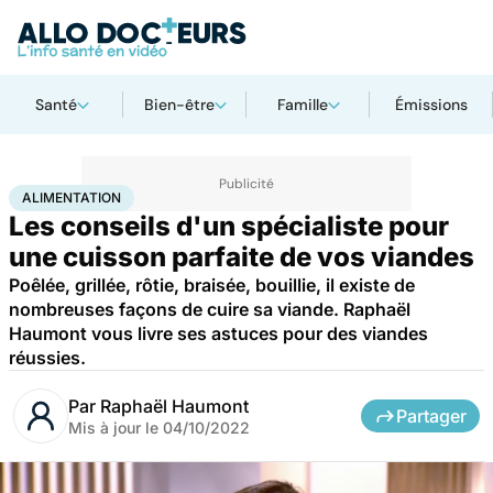
Santé
Bien-être
Famille
Émissions
Accueil
Santé
Alimentation
ALIMENTATION
Les conseils d'un spécialiste pour
une cuisson parfaite de vos viandes
Poêlée, grillée, rôtie, braisée, bouillie, il existe de
nombreuses façons de cuire sa viande. Raphaël
Haumont vous livre ses astuces pour des viandes
réussies.
Par
Raphaël Haumont
Partager
Mis à jour le
04/10/2022