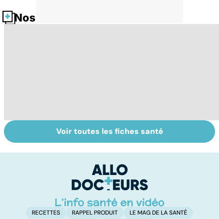
Nos fiches santé
Voir toutes les fiches santé
Les agrumes et
Le magnésium,
In
leurs bienfaits
un oligo-élément
l
pour la santé
vital
F
so
RECETTES
RAPPEL PRODUIT
LE MAG DE LA SANTÉ