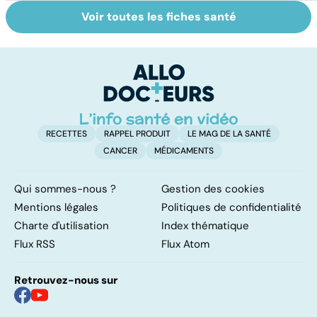
Voir toutes les fiches santé
Comment tenir
Le magnésium,
In
ses bonnes
un oligo-élément
l
résolutions
vital
F
so
RECETTES
RAPPEL PRODUIT
LE MAG DE LA SANTÉ
CANCER
MÉDICAMENTS
Qui sommes-nous ?
Gestion des cookies
Mentions légales
Politiques de confidentialité
Charte d'utilisation
Index thématique
Flux RSS
Flux Atom
Retrouvez-nous sur