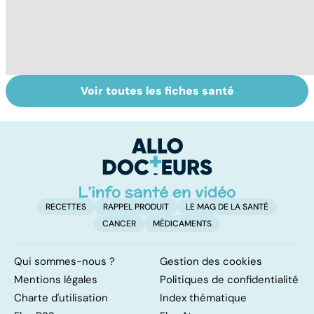
Voir toutes les fiches santé
Le magnésium,
Sels minéraux,
Al
un oligo-élément
oligo-éléments :
bi
vital
quels bienfaits ?
m
RECETTES
RAPPEL PRODUIT
LE MAG DE LA SANTÉ
CANCER
MÉDICAMENTS
Qui sommes-nous ?
Gestion des cookies
Mentions légales
Politiques de confidentialité
Charte d'utilisation
Index thématique