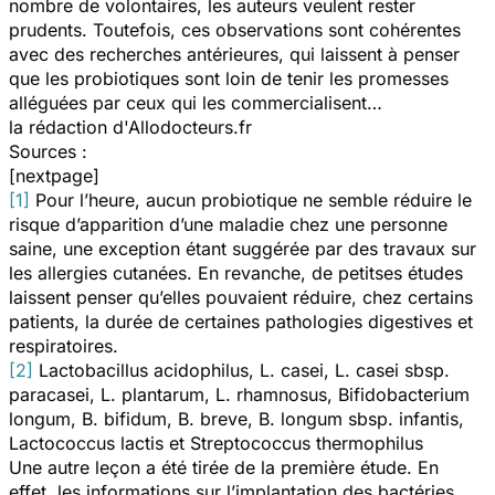
nombre de volontaires, les auteurs veulent rester
prudents. Toutefois, ces observations sont cohérentes
avec des recherches antérieures, qui laissent à penser
que les probiotiques sont loin de tenir les promesses
alléguées par ceux qui les commercialisent…
la rédaction d'Allodocteurs.fr
Sources :
[nextpage]
[1]
Pour l’heure, aucun probiotique ne semble réduire le
risque d’apparition d’une maladie chez une personne
saine, une exception étant suggérée par des travaux sur
les allergies cutanées. En revanche, de petitses études
laissent penser qu’elles pouvaient réduire, chez certains
patients, la durée de certaines pathologies digestives et
respiratoires.
[2]
Lactobacillus acidophilus, L. casei, L. casei sbsp.
paracasei, L. plantarum, L. rhamnosus, Bifidobacterium
longum, B. bifidum, B. breve, B. longum sbsp. infantis,
Lactococcus lactis et Streptococcus thermophilus
Une autre leçon a été tirée de la première étude. En
effet, les informations sur l’implantation des bactéries