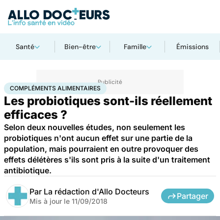
Santé
Bien-être
Famille
Émissions
Accueil
Santé
Compléments alimentaires
COMPLÉMENTS ALIMENTAIRES
Les probiotiques sont-ils réellement
efficaces ?
Selon deux nouvelles études, non seulement les
probiotiques n'ont aucun effet sur une partie de la
population, mais pourraient en outre provoquer des
effets délétères s'ils sont pris à la suite d'un traitement
antibiotique.
Par
La rédaction d'Allo Docteurs
Partager
Mis à jour le
11/09/2018