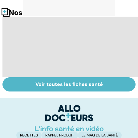
Nos fiches santé
Voir toutes les fiches santé
Le magnésium,
Intestin irritable :
Al
un oligo-élément
le régime
pé
vital
FODMAP, une
solution ?
RECETTES
RAPPEL PRODUIT
LE MAG DE LA SANTÉ