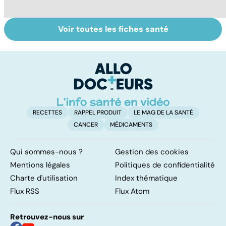
Voir toutes les fiches santé
Tout savoir sur
La tuberculose
Gr
les infections
pulmonaire
c
pulmonaires
RECETTES
RAPPEL PRODUIT
LE MAG DE LA SANTÉ
CANCER
MÉDICAMENTS
Qui sommes-nous ?
Gestion des cookies
Mentions légales
Politiques de confidentialité
Charte d'utilisation
Index thématique
Flux RSS
Flux Atom
Retrouvez-nous sur