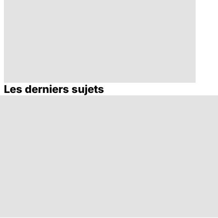
Les derniers sujets
La tuberculose
La tuberculose,
pulmonaire
une maladie qui
résiste