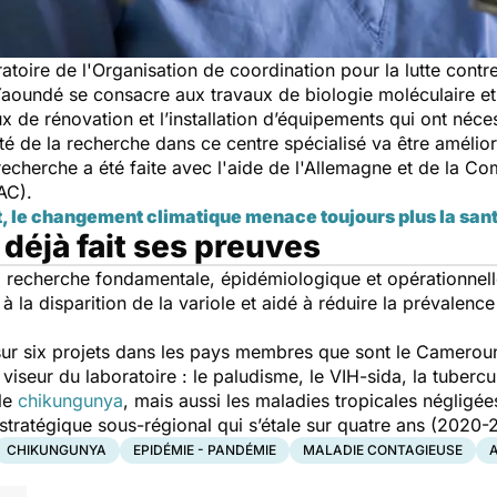
atoire de l'Organisation de coordination pour la lutte contr
à Yaoundé se consacre
aux travaux de biologie moléculaire et
x de rénovation et l’installation d’équipements qui ont néc
lité de la recherche dans ce centre spécialisé va être améli
echerche a été faite avec l'aide de l'Allemagne et de la
MAC).
t, le changement climatique menace toujours plus la san
 déjà fait ses preuves
a recherche fondamentale, épidémiologique et opérationnell
 à la disparition de la variole et aidé à réduire la prévale
i sur six projets dans les pays membres que sont le Camerou
 viseur du laboratoire : le paludisme, le VIH-sida, la tubercu
le
chikungunya
, mais aussi les maladies tropicales négligée
stratégique sous-régional qui s’étale sur quatre ans (2020
CHIKUNGUNYA
EPIDÉMIE - PANDÉMIE
MALADIE CONTAGIEUSE