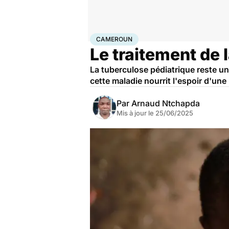
Accueil
Santé
Maladies
Maladies infectieuses
Cam
CAMEROUN
Le traitement de 
La tuberculose pédiatrique reste u
cette maladie nourrit l'espoir d'une
Par
Arnaud Ntchapda
Mis à jour le
25/06/2025