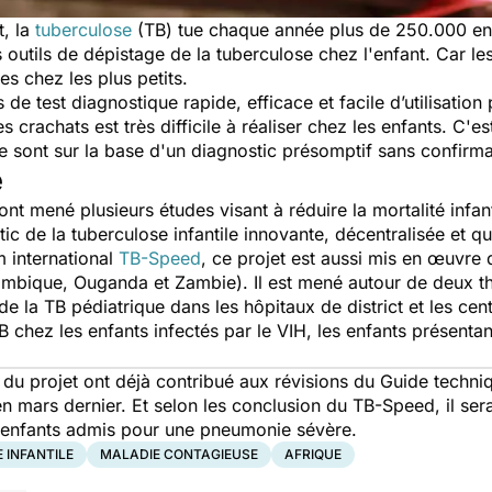
t, la
tuberculose
(TB) tue chaque année plus de 250.000 en
les outils de dépistage de la tuberculose chez l'enfant. Car l
es chez les plus petits.
de test diagnostique rapide, efficace et facile d’utilisation
es crachats est très difficile à réaliser chez les enfants. C'e
 le sont sur la base d'un diagnostic présomptif sans confir
é
 ont mené plusieurs études visant à réduire la mortalité infa
c de la tuberculose infantile innovante, décentralisée et qui
m international
TB-Speed
, ce projet est aussi mis en œuvre 
ambique, Ouganda et Zambie). Il est mené autour de deux t
de la TB pédiatrique dans les hôpitaux de district et les cen
B chez les enfants infectés par le VIH, les enfants présent
s du projet ont déjà contribué aux révisions du Guide techn
n mars dernier. Et selon les conclusion du TB-Speed, il serai
s enfants admis pour une pneumonie sévère.
 INFANTILE
MALADIE CONTAGIEUSE
AFRIQUE