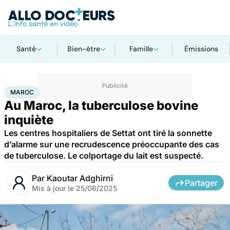
Santé
Bien-être
Famille
Émissions
Accueil
Santé
Maladies
Maladies infectieuses
Maroc
MAROC
Au Maroc, la tuberculose bovine
inquiète
Les centres hospitaliers de Settat ont tiré la sonnette
d’alarme sur une recrudescence préoccupante des cas
de tuberculose. Le colportage du lait est suspecté.
Par
Kaoutar Adghirni
Partager
Mis à jour le
25/06/2025