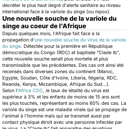
décréter le plus haut degré d'alerte sanitaire au niveau
international face à la variole du singe (ou mpox).
Une nouvelle souche de la variole du
singe au coeur de l'Afrique
Depuis quelques mois, l'Afrique fait face à la
propagation d'
une nouvelle souche du virus de la variole
du singe
. Détectée pour la première en République
démocratique du Congo (RDC) et baptisée "Clade Ib",
cette nouvelle souche serait plus mortelle et plus
transmissible que les précédentes. Des cas ont ainsi été
recensés dans diverses zones du continent (Maroc,
Egypte, Soudan, Côte d'Ivoire, Liberia, Nigeria, RDC,
Rwanda, Kenya, Mozambique, Afrique du Sud...).
Selon l'
Africa CDC
, le taux de létalité du virus est
supérieur à 3% et les enfants de moins de 15 ans sont
les plus touchés, représentant au moins 60% des cas. La
variole du singe est une maladie virale qui se propage de
l'animal à l'homme mais qui se transmet aussi par
contact physique étroit avec une personne infectée par
le virus. La "Clade Ib" fait apparaître des éruptions