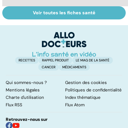
Voir toutes les fiches santé
Variole du singe :
La tuberculose
To
symptômes,
pulmonaire
le
transmission et
traitements
RECETTES
RAPPEL PRODUIT
LE MAG DE LA SANTÉ
CANCER
MÉDICAMENTS
Qui sommes-nous ?
Gestion des cookies
Mentions légales
Politiques de confidentialité
Charte d'utilisation
Index thématique
Flux RSS
Flux Atom
Retrouvez-nous sur