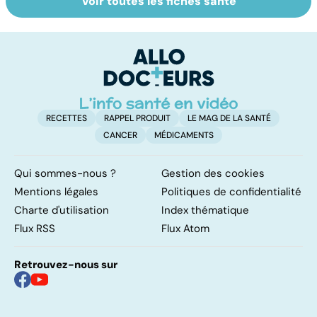
Voir toutes les fiches santé
Le magnésium,
Intestin irritable :
Al
un oligo-élément
le régime
m
vital
FODMAP, une
t
solution ?
p
RECETTES
RAPPEL PRODUIT
LE MAG DE LA SANTÉ
CANCER
MÉDICAMENTS
Qui sommes-nous ?
Gestion des cookies
Mentions légales
Politiques de confidentialité
Charte d'utilisation
Index thématique
Flux RSS
Flux Atom
Retrouvez-nous sur