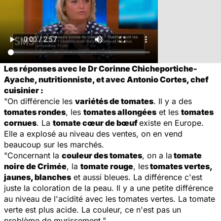
Les réponses avec le Dr Corinne Chicheportiche-
Ayache, nutritionniste, et avec Antonio Cortes, chef
cuisinier :
"On différencie les
variétés de tomates
. Il y a des
tomates rondes
, les
tomates allongées
et les
tomates
cornues
. La
tomate cœur de bœuf
existe en Europe.
Elle a explosé au niveau des ventes, on en vend
beaucoup sur les marchés.
"Concernant la
couleur des tomates
, on a la
tomate
noire de Crimée
, la
tomate rouge
, les
tomates vertes,
jaunes, blanches
et aussi bleues. La différence c'est
juste la coloration de la peau. Il y a une petite différence
au niveau de l'acidité avec les tomates vertes. La tomate
verte est plus acide. La couleur, ce n'est pas un
problème de murissement."