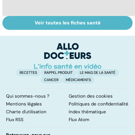
Voir toutes les fiches santé
Le magnésium,
Intestin irritable :
Al
un oligo-élément
le régime
m
vital
FODMAP, une
t
solution ?
p
RECETTES
RAPPEL PRODUIT
LE MAG DE LA SANTÉ
CANCER
MÉDICAMENTS
Qui sommes-nous ?
Gestion des cookies
Mentions légales
Politiques de confidentialité
Charte d'utilisation
Index thématique
Flux RSS
Flux Atom