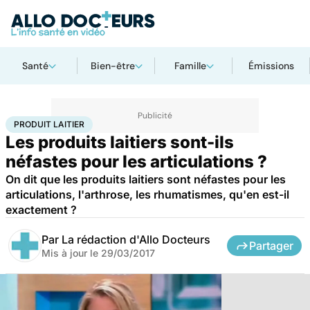
Santé
Bien-être
Famille
Émissions
Accueil
Santé
Maladies
Produit laitier
PRODUIT LAITIER
Les produits laitiers sont-ils
néfastes pour les articulations ?
On dit que les produits laitiers sont néfastes pour les
articulations, l'arthrose, les rhumatismes, qu'en est-il
exactement ?
Par
La rédaction d'Allo Docteurs
Partager
Mis à jour le
29/03/2017