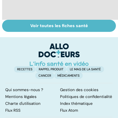
Voir toutes les fiches santé
Les agrumes et
Compléments
Ca
leurs bienfaits
alimentaires :
p
pour la santé
utiles ou
c
dangereux ?
lâ
RECETTES
RAPPEL PRODUIT
LE MAG DE LA SANTÉ
CANCER
MÉDICAMENTS
Qui sommes-nous ?
Gestion des cookies
Mentions légales
Politiques de confidentialité
Charte d'utilisation
Index thématique
Flux RSS
Flux Atom