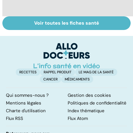
Voir toutes les fiches santé
Staphylocoque
Le magnésium,
In
doré : une
un oligo-élément
l
bactérie sous
vital
F
surveillance
so
RECETTES
RAPPEL PRODUIT
LE MAG DE LA SANTÉ
CANCER
MÉDICAMENTS
Qui sommes-nous ?
Gestion des cookies
Mentions légales
Politiques de confidentialité
Charte d'utilisation
Index thématique
Flux RSS
Flux Atom