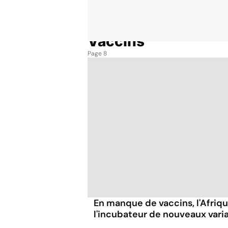
Vaccins
Accueil
Thématiques
Vaccins
Page 8
En manque de vaccins, l'Afriqu
l'incubateur de nouveaux vari