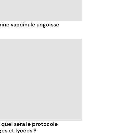
mine vaccinale angoisse
 quel sera le protocole
ges et lycées ?