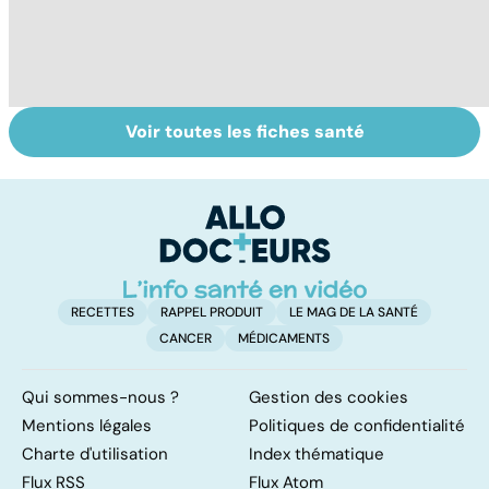
Voir toutes les fiches santé
Covid-19 : tout
Variole du singe :
L
savoir sur la
symptômes,
p
maladie
transmission et
traitements
RECETTES
RAPPEL PRODUIT
LE MAG DE LA SANTÉ
CANCER
MÉDICAMENTS
Qui sommes-nous ?
Gestion des cookies
Mentions légales
Politiques de confidentialité
Charte d'utilisation
Index thématique
Flux RSS
Flux Atom