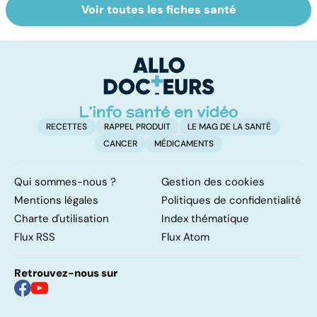
Voir toutes les fiches santé
Tout savoir sur
Covid-19 : tout
To
les infections
savoir sur la
le
pulmonaires
maladie
RECETTES
RAPPEL PRODUIT
LE MAG DE LA SANTÉ
CANCER
MÉDICAMENTS
Qui sommes-nous ?
Gestion des cookies
Mentions légales
Politiques de confidentialité
Charte d'utilisation
Index thématique
Flux RSS
Flux Atom
Retrouvez-nous sur