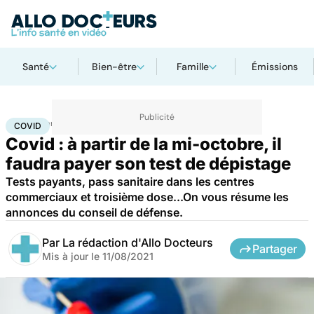
Santé
Bien-être
Famille
Émissions
Accueil
Santé
Médicaments
Covid
COVID
Covid : à partir de la mi-octobre, il
faudra payer son test de dépistage
Tests payants, pass sanitaire dans les centres
commerciaux et troisième dose...On vous résume les
annonces du conseil de défense.
Par
La rédaction d'Allo Docteurs
Partager
Mis à jour le
11/08/2021