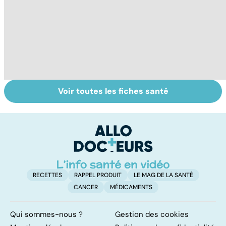
Voir toutes les fiches santé
La tuberculose
Tout savoir sur
V
pulmonaire
les virus
v
RECETTES
RAPPEL PRODUIT
LE MAG DE LA SANTÉ
CANCER
MÉDICAMENTS
Qui sommes-nous ?
Gestion des cookies