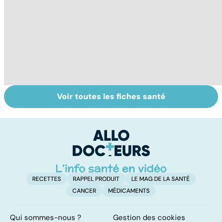
Voir toutes les fiches santé
La tuberculose
Le magnésium,
In
pulmonaire
un oligo-élément
l
vital
F
so
RECETTES
RAPPEL PRODUIT
LE MAG DE LA SANTÉ
CANCER
MÉDICAMENTS
Qui sommes-nous ?
Gestion des cookies