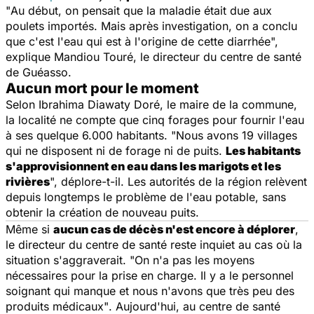
"
Au début, on pensait que la maladie était due aux
poulets importés
. Mais après investigation, on a conclu
que c'est l'eau qui est à l'origine de cette diarrhée
",
explique Mandiou Touré, le directeur du centre de santé
de Guéasso.
Aucun mort pour le moment
Selon Ibrahima Diawaty Doré, le maire de la commune,
la localité ne compte que cinq forages pour fournir l'eau
à ses quelque 6.000 habitants.
"Nous avons 19 villages
qui ne disposent ni de forage ni de puits.
Les habitants
s'approvisionnent en eau dans les marigots et les
rivières
",
déplore-t-il. Les autorités de la région relèvent
depuis longtemps le problème de
l'eau potable
, sans
obtenir la création de nouveau puits.
Même si
aucun cas de décès n'est encore à déplorer
,
le directeur du centre de santé reste inquiet au cas où la
situation s'aggraverait.
"On n'a pas les moyens
nécessaires pour la prise en charge. Il y a le personnel
soignant qui manque et nous n'avons que très peu des
produits médicaux"
. Aujourd'hui, au centre de santé