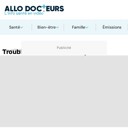
Santé
Bien-être
Famille
Émissions
Accueil
Trouble obsessionnel compulsif
Thématiques