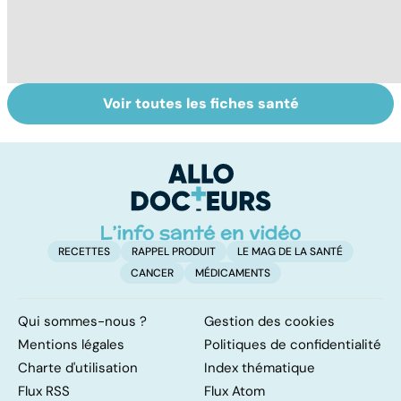
Voir toutes les fiches santé
Tout savoir sur le
Mélanome : le
P
cancer de la
plus redouté des
l
vessie
cancers de la
d
peau
RECETTES
RAPPEL PRODUIT
LE MAG DE LA SANTÉ
CANCER
MÉDICAMENTS
Qui sommes-nous ?
Gestion des cookies
Mentions légales
Politiques de confidentialité
Charte d'utilisation
Index thématique
Flux RSS
Flux Atom