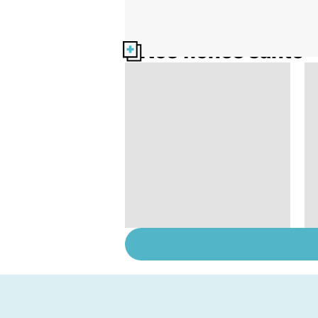
Nos fiches santé
Faire du sport à
domicile, c'est facile !