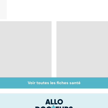
Voir toutes les fiches santé
Don de gamètes : le
Médecine de
pour et le contre
proximité : quel
d'une levée de
avenir ?
l'anonymat