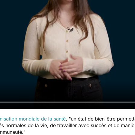
nisation mondiale de la santé
, "
un état de bien-être permett
ltés normales de la vie, de travailler avec succès et de mani
ommunauté.
"