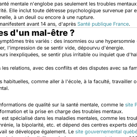
nté mentale n'englobe pas seulement les troubles mentaux te
té. Elle inclut toute détresse psychologique survenue par ex
nelle, à un deuil ou encore à une rupture.
manifestent avant 14 ans, d'après
Santé publique France
es d'un mal-être ?
mptômes très variés : des insomnies ou une hypersomnie (t
er, l'impression de se sentir vide, dépourvu d'énergie.
rs inexpliquées, se sentir plus irritable ou inquiet que d'h
les relations, avec des conflits et des disputes avec sa fami
s habituelles, comme aller à l'école, à la faculté, travailler
mental.
formations de qualité sur la santé mentale, comme le
site
'information et la prise en charge des troubles mentaux.
l
est spécialisé dans les maladies mentales, comme les trou
rénie, la bipolarité, etc. et dépend des centres experts déd
avail se développe également. Le
site gouvernemental québ