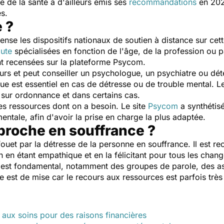
 de la santé a d'ailleurs émis ses
recommandations
en 202
tes.
e ?
ense les dispositifs nationaux de soutien à distance sur 
oute
spécialisées en fonction de l'âge, de la profession ou p
sont recensées sur la plateforme Psycom.
ours et peut conseiller un psychologue, un psychiatre ou dét
e est essentiel en cas de détresse ou de trouble mental. Le
, sur ordonnance et dans certains cas.
les ressources dont on a besoin. Le site
Psycom
a synthétisé
entale, afin d'avoir la prise en charge la plus adaptée.
roche en souffrance ?
fouet par la détresse de la personne en souffrance. Il est
en en étant empathique et en la félicitant pour tous les cha
 est fondamental, notamment des groupes de parole, des a
e est de mise car le recours aux ressources est parfois très
 aux soins pour des raisons financières