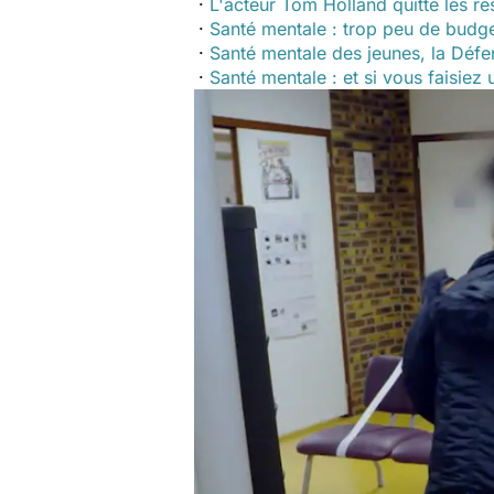
·
L'acteur Tom Holland quitte les r
·
Santé mentale : trop peu de budg
·
Santé mentale des jeunes, la Déf
·
Santé mentale : et si vous faisiez