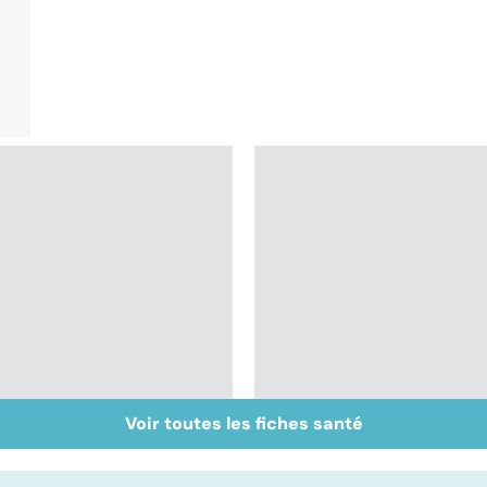
Voir toutes les fiches santé
Faire du sport à
Vivre après un
domicile, c'est facile !
cancer