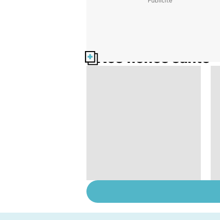
Nos fiches santé
Violences sexuelles :
comment s'en
remettre ?