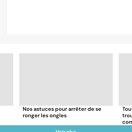
Nos astuces pour arrêter de se
Tout
ronger les ongles
tro
com
Voir plus