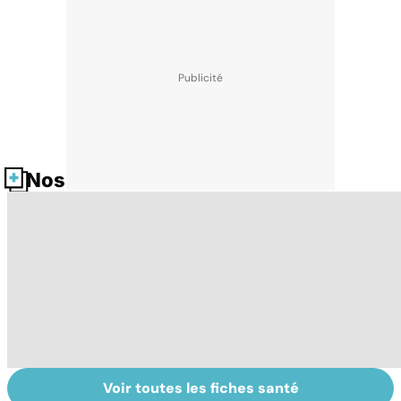
Nos fiches santé
Voir toutes les fiches santé
La tuberculose
Le TDAH, un
A