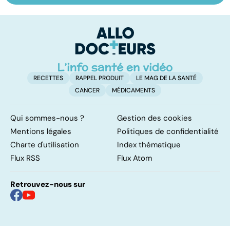
pulmonaire
trouble de
va
l'attention avec
cé
ou sans
é
hyperactivité
t
RECETTES
RAPPEL PRODUIT
LE MAG DE LA SANTÉ
CANCER
MÉDICAMENTS
Qui sommes-nous ?
Gestion des cookies
Mentions légales
Politiques de confidentialité
Charte d'utilisation
Index thématique
Flux RSS
Flux Atom
Retrouvez-nous sur