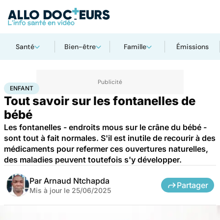
Santé
Bien-être
Famille
Émissions
Accueil
Famille
Enfant
Enfant
ENFANT
Tout savoir sur les fontanelles de
bébé
Les fontanelles - endroits mous sur le crâne du bébé -
sont tout à fait normales. S'il est inutile de recourir à des
médicaments pour refermer ces ouvertures naturelles,
des maladies peuvent toutefois s'y développer.
Par
Arnaud Ntchapda
Partager
Mis à jour le
25/06/2025