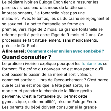
Le pédiatre ivoirien Euloge Enoh tient à rassurer les
parents : si ces endroits mous de la tête sont
impressionnants,
"l
a fontanelle n’est pas une
maladie".
Avec le temps, les os du crâne se rejoignent et
se soudent.
La petite fontanelle
se ferme en
premi
er,
vers l’âge de 2 mois. La grande fontanelle
se
referme petit à petit
entre l’âge de 9 mois et 2 ans. Ce
processus se fait naturellement, sans médicaments,
précise le Dr Enoh.
À lire aussi :
Comment créer un lien avec son bébé ?
Quand consulter ?
Le praticien ivoirien explique pourquoi les
fontanelles
se
forment.
"
Le crâne du nouveau-né est mou parce qu’il
doit passer le bassin de sa mère et sortir. Sinon,
comment sortirait-il lors de l’accouchement ? C’est parce
que le crâne est mou que la tête peut sortir, se
modeler et prendre le chemin de la filière génito-
pelvienne. C’est la fontanelle qui permet cette
gymnastique, cette mobilité"
,
résume Euloge Enoh.
Les parents du
bébé
doivent consulter si la grande