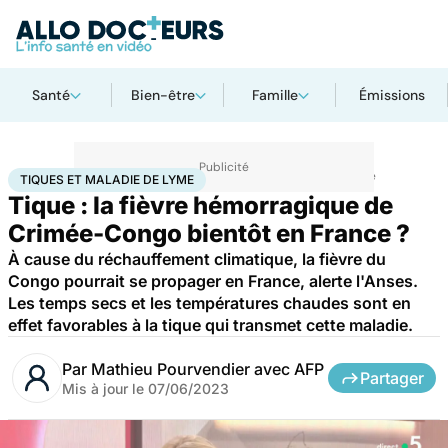
Santé
Bien-être
Famille
Émissions
Accueil
Santé
Maladies
Maladies rares
Tiques et Maladie de Lyme
TIQUES ET MALADIE DE LYME
Tique : la fièvre hémorragique de
Crimée-Congo bientôt en France ?
À cause du réchauffement climatique, la fièvre du
Congo pourrait se propager en France, alerte l'Anses.
Les temps secs et les températures chaudes sont en
effet favorables à la tique qui transmet cette maladie.
Par
Mathieu Pourvendier avec AFP
Partager
Mis à jour le
07/06/2023