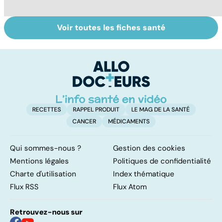
Voir toutes les fiches santé
Virus du Nil
Tout savoir sur le
To
occidental : ce
virus de la grippe
le
qu’il faut savoir
i
sur cette
infection
RECETTES
RAPPEL PRODUIT
LE MAG DE LA SANTÉ
CANCER
MÉDICAMENTS
Qui sommes-nous ?
Gestion des cookies
Mentions légales
Politiques de confidentialité
Charte d'utilisation
Index thématique
Flux RSS
Flux Atom
Retrouvez-nous sur