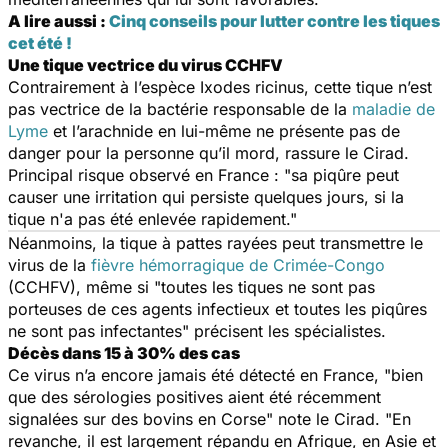
A lire aussi :
Cinq conseils pour lutter contre les tiques
cet été !
Une tique vectrice du virus CCHFV
Contrairement à l’espèce
Ixodes ricinus
, cette tique n’est
pas vectrice de la bactérie responsable de la
maladie de
Lyme
et l’arachnide en lui-même ne présente pas de
danger pour la personne qu’il mord, rassure le Cirad.
Principal risque observé en France : "
sa piqûre peut
causer une irritation qui persiste quelques jours, si la
tique n'a pas été enlevée rapidement."
Néanmoins, la tique à pattes rayées peut transmettre le
virus de la
fièvre hémorragique de Crimée-Congo
(CCHFV), même si "
toutes les tiques ne sont pas
porteuses de ces agents infectieux et toutes les piqûres
ne sont pas infectantes
" précisent les spécialistes.
Décès dans 15 à 30% des cas
Ce virus n’a encore jamais été détecté en France, "
bien
que des sérologies positives aient été récemment
signalées sur des bovins en Corse
" note le Cirad. "
En
revanche, il est largement répandu en Afrique, en Asie et