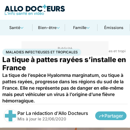
Santé
Bien-être
Famille
Émissions
Accueil
Santé
Maladies
Maladies infectieuses
Maladies infectieuses et tropica
MALADIES INFECTIEUSES ET TROPICALES
La tique à pattes rayées s’installe en
France
La tique de l’espèce Hyalomma marginatum, ou tique à
pattes rayées, progresse dans les régions du sud de la
France. Elle ne représente pas de danger en elle-même
mais peut véhiculer un virus à l’origine d’une fièvre
hémorragique.
Par
La rédaction d'Allo Docteurs
Partager
Mis à jour le
22/06/2020