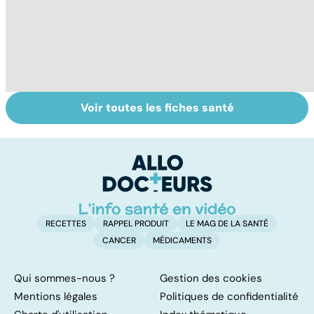
Voir toutes les fiches santé
Le sinus
Tout savoir sur
L
pilonidal, un
les virus
im
kyste douloureux
d
l
RECETTES
RAPPEL PRODUIT
LE MAG DE LA SANTÉ
CANCER
MÉDICAMENTS
Qui sommes-nous ?
Gestion des cookies
Mentions légales
Politiques de confidentialité