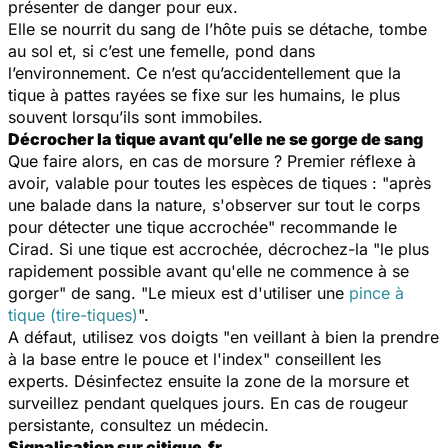
présenter de danger pour eux.
Elle se nourrit du sang de l’hôte puis se détache, tombe
au sol et, si c’est une femelle, pond dans
l’environnement. Ce n’est qu’accidentellement que la
tique à pattes rayées se fixe sur les humains, le plus
souvent lorsqu’ils sont immobiles.
Décrocher la tique avant qu’elle ne se gorge de sang
Que faire alors, en cas de morsure ? Premier réflexe à
avoir, valable pour toutes les espèces de tiques : "
après
une balade dans la nature, s'observer sur tout le corps
pour détecter une tique accrochée
" recommande le
Cirad. Si une tique est accrochée, décrochez-la "
le plus
rapidement possible avant qu'elle ne commence à se
gorger
" de sang. "
Le mieux est d'utiliser une
pince à
tique (tire-tiques)
".
A défaut, utilisez vos doigts "
en veillant à bien la prendre
à la base entre le pouce et l'index
" conseillent les
experts. Désinfectez ensuite la zone de la morsure et
surveillez pendant quelques jours. En cas de rougeur
persistante, consultez un médecin.
Signalisation sur citique.fr