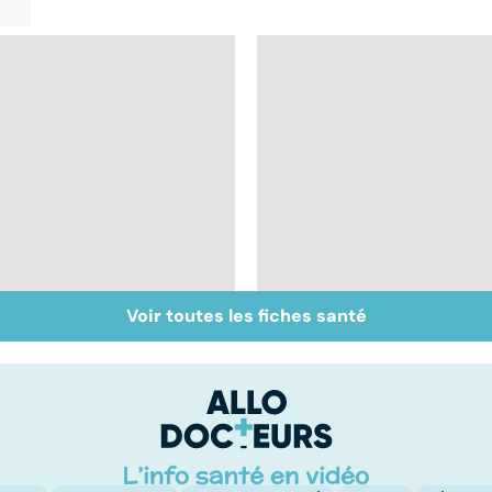
Voir toutes les fiches santé
Inflammation des
Suicide : prévenir le
amygdales : que faire
passage à l'acte
en cas d'angine ?