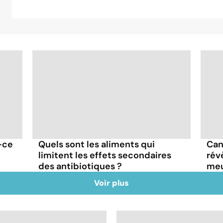
-ce
Quels sont les aliments qui
Can
limitent les effets secondaires
rév
des antibiotiques ?
meu
Voir plus