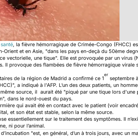
 santé
, la fièvre hémorragique de Crimée-Congo (FHCC) e
n-Orient et en Asie,
"dans les pays en-deçà du 50ème degré 
e vectorielle, une tique".
Elle est provoquée par un virus (
es. Il provoque des flambées de fièvre hémorragique virale s
er
taires de la région de Madrid a confirmé ce 1
septembre à
HCC)",
a indiqué à l'AFP. L’un des deux patients, un homme
a même source, il aurait été "piqué par une tique lors d'u
on", dans le nord-ouest du pays.
irmière qui avait été en contact avec le patient (voir encadré
tal, et son état est stable, selon la même source.
e essentiellement sur le traitement des symptômes. Il n’exi
e, ni pour l’animal.
e d’incubation
"est, en général, d’un à trois jours, avec un 