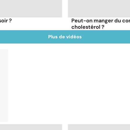
oir ?
Peut-on manger du co
cholestérol ?
Plus de vidéos