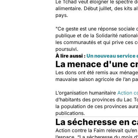
Le Tchad veut éloigner le spectre de
alimentaire. Début juillet, des kits
pays.
"Ce geste est une réponse sociale 
publique et de la Solidarité natio
les communautés et qui prive ces c
poursuivi.
À lire aussi :
Un nouveau service de
La menace d'une cr
Les dons ont été remis aux ménages v
mauvaise saison agricole de l’an pas
L’organisation humanitaire
Action c
d’habitants des provinces du Lac T
la population de ces provinces aura
publications.
La sécheresse en 
Action contre la Faim relevait qu’en
l’espace.
“La sécheresse du mois d’