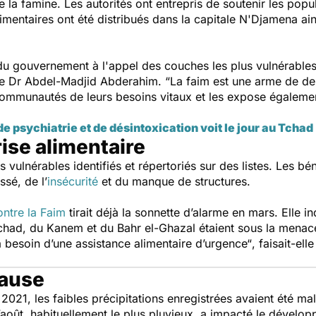
 la famine. Les autorités ont entrepris de soutenir les popu
 alimentaires ont été distribués dans la capitale N'Djamena ai
du gouvernement à l'appel des couches les plus vulnérable
nale Dr Abdel-Madjid Abderahim.
“La faim est une arme de des
ommunautés de leurs besoins vitaux et les expose également
 psychiatrie et de désintoxication voit le jour au Tchad
ise alimentaire
ulnérables identifiés et répertoriés sur des listes. Les béné
sé, de l’
insécurité
et du manque de structures.
ontre la Faim
tirait déjà la sonnette d’alarme en mars. Elle in
chad, du Kanem et du Bahr el-Ghazal étaient sous la mena
 besoin d’une assistance alimentaire d’urgence“
, faisait-el
cause
 2021, les faibles précipitations enregistrées avaient été ma
août, habituellement le plus pluvieux, a impacté le dévelop