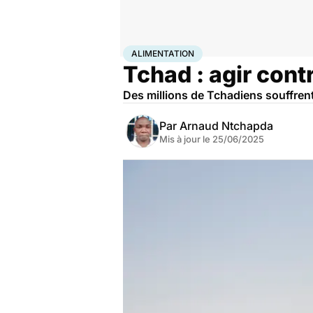
Accueil
Santé
Société
Santé publique
Alimentatio
ALIMENTATION
Tchad : agir contr
Des millions de Tchadiens souffrent 
Par
Arnaud Ntchapda
Mis à jour le
25/06/2025