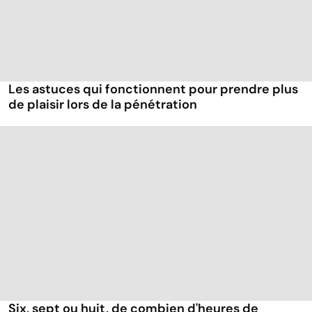
Les astuces qui fonctionnent pour prendre plus
de plaisir lors de la pénétration
Six, sept ou huit, de combien d'heures de