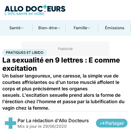
Santé
Bien-être
Famille
Émissions
Accueil
Bien-être
Sexo
Pratiques et libido
PRATIQUES ET LIBIDO
La sexualité en 9 lettres : E comme
excitation
Un baiser langoureux, une caresse, la simple vue de
courbes affriolantes ou d'un torse musclé affolent le
corps et plus précisément les organes
sexuels. L'excitation sexuelle prend alors la forme de
l'érection chez l'homme et passe par la lubrification du
vagin chez la femme.
Par
La rédaction d'Allo Docteurs
Partager
Mis à jour le
29/06/2020