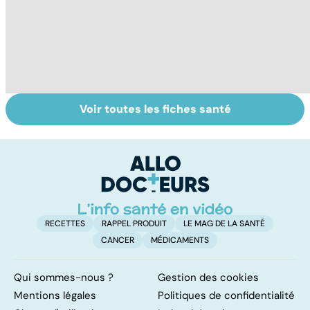
Voir toutes les fiches santé
Sexe : comment
Tout savoir sur
I
retrouver sa
les infections
a
libido ?
pulmonaires
fa
d'
RECETTES
RAPPEL PRODUIT
LE MAG DE LA SANTÉ
CANCER
MÉDICAMENTS
Qui sommes-nous ?
Gestion des cookies
Mentions légales
Politiques de confidentialité