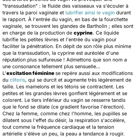
"transsudation" : le fluide des vaisseaux va s'écouler à
travers la paroi vaginale et
lubrifier ainsi le vagin
durant
le rapport. À l'entrée du vagin, en bas de la fourchette
vaginale, se trouvent les glandes de Bartholin ; elles sont
en charge de la production de
cyprine
. Ce liquide
lubrifie les petites lèvres et l'entrée du vagin pour
faciliter la pénétration. En dépit de son rôle plus minime
que la transsudation, la cyprine est auréolée d'une
réputation plus sulfureuse ! Admettons que son nom a
une consonance tellement plus sensuelle…
L'
excitation féminine
se repère aussi aux modifications
du
clitoris
, qui se durcit et augmente très légèrement de
taille. Les mamelons et les tétons se contractent. Les
petites et les grandes lèvres gonflent légèrement et se
colorent. Le tiers inférieur du vagin se resserre tandis
que le fond se dilate (ce gradient favorise l'érection).
Chez la femme, comme chez l'homme, les pupilles se
dilatent sous l'effet du désir, la respiration s'accélère,
tout comme la fréquence cardiaque et la tension
artérielle s'élève un peu, la peau a tendance à rougir.