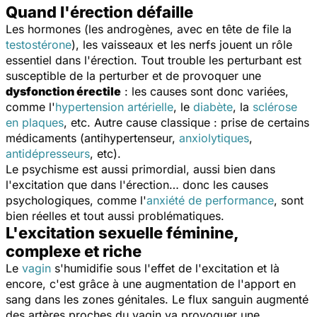
Quand l'érection défaille
Les hormones (les androgènes, avec en tête de file la
testostérone
), les vaisseaux et les nerfs jouent un rôle
essentiel dans l'érection. Tout trouble les perturbant est
susceptible de la perturber et de provoquer une
dysfonction érectile
: les causes sont donc variées,
comme l'
hypertension artérielle
, le
diabète
, la
sclérose
en plaques
, etc. Autre cause classique : prise de certains
médicaments (antihypertenseur,
anxiolytiques
,
antidépresseurs
, etc).
Le psychisme est aussi primordial, aussi bien dans
l'excitation que dans l'érection… donc les causes
psychologiques, comme l'
anxiété de performance
, sont
bien réelles et tout aussi problématiques.
L'excitation sexuelle féminine,
complexe et riche
Le
vagin
s'humidifie sous l'effet de l'excitation et là
encore, c'est grâce à une augmentation de l'apport en
sang dans les zones génitales. Le flux sanguin augmenté
des artères proches du vagin va provoquer une