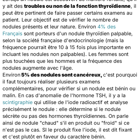
y ait des
troubles ou non de la fonction thyroïdienne
, il
peut être pertinent de faire passer certains examens au
patient. Leur objectif est de vérifier le nombre de
nodules présents et leur nature. Environ
4% des
Français
sont porteurs d'un nodule thyroïdien palpable,
selon la société française d'endocrinologie (mais la
fréquence pourrait être 10 à 15 fois plus importante en
incluant les nodules non palpables). Les femmes sont
plus touchées que les hommes et la fréquence des
nodules augmente avec l'âge.
Environ
5% des nodules sont cancéreux,
c'est pourquoi
il faut toujours réaliser plusieurs examens
complémentaires, pour vérifier si un nodule est bénin ou
malin. En cas d'anomalie de l'hormone TSH, il y a la
scintigraphie
qui utilise de l'iode radioactif et analyse
précisément le nodule : elle détermine si le nodule
sécrète ou pas des hormones thyroïdiennes. On parle
ainsi de nodule "chaud" s'il en produit ou "froid" si ce
n'est pas le cas. SI le produit fixe l'iode, il est dit fixant
et c'est plutôt en faveur du caractère bénin.