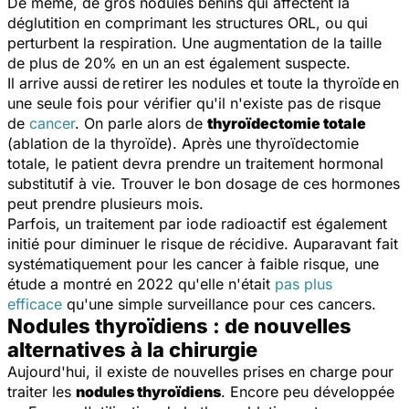
De même, de gros nodules bénins qui affectent la
déglutition en comprimant les structures ORL, ou qui
perturbent la respiration. Une augmentation de la taille
de plus de 20% en un an est également suspecte.
Il arrive aussi de
retirer les nodules et toute la thyroïde
en
une seule fois pour vérifier qu'il n'existe pas de risque
de
cancer
. On parle alors de
thyroïdectomie totale
(ablation de la thyroïde). Après une thyroïdectomie
totale, le patient devra prendre un traitement hormonal
substitutif à vie. T
rouver le bon dosage de ces hormones
peut prendre plusieurs mois.
Parfois, un traitement par iode radioactif est également
initié pour diminuer le risque de récidive. Auparavant fait
systématiquement pour les cancer à faible risque, une
étude a montré en 2022 qu'elle n'était
pas plus
efficace
qu'une simple surveillance pour ces cancers.
Nodules thyroïdiens : de nouvelles
alternatives à la chirurgie
Aujourd'hui, il existe de nouvelles prises en charge pour
traiter les
nodules thyroïdiens
. Encore peu développée