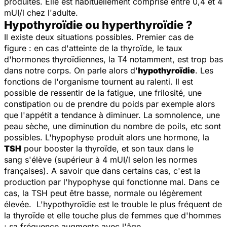
produites. Elle est habituellement comprise entre 0,4 et 4
mUI/l chez l'adulte.
Hypothyroïdie ou hyperthyroïdie ?
Il existe deux situations possibles. Premier cas de
figure : en cas d'atteinte de la thyroïde, le taux
d'hormones thyroïdiennes, la T4 notamment, est trop bas
dans notre corps. On parle alors d'
hypothyroïdie
. Les
fonctions de l'organisme tournent au ralenti. Il est
possible de ressentir de la fatigue, une frilosité, une
constipation ou de prendre du poids par exemple alors
que l'appétit a tendance à diminuer. La somnolence, une
peau sèche, une diminution du nombre de poils, etc sont
possibles. L'hypophyse produit alors une hormone, la
TSH
pour booster la thyroïde, et son taux dans le
sang s'élève (supérieur à 4 mUI/l selon les normes
françaises). A savoir que dans certains cas, c'est la
production par l'hypophyse qui fonctionne mal. Dans ce
cas, la TSH peut être basse, normale ou légèrement
élevée. L'hypothyroïdie est le trouble le plus fréquent de
la thyroïde et elle touche plus de femmes que d'hommes
; sa fréquence augmente avec l'âge.