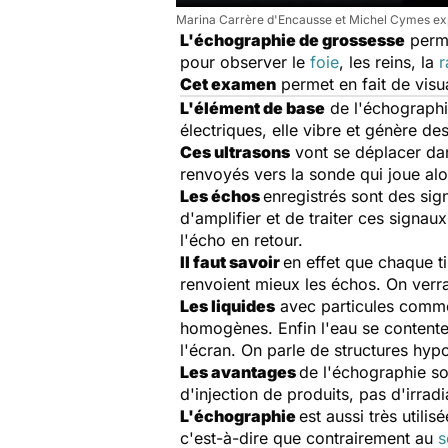
Marina Carrère d'Encausse et Michel Cymes exp
L'échographie de grossesse
perme
pour observer le
foie
, les reins, la
r
Cet examen
permet en fait de visu
L'élément de base
de l'échographi
électriques, elle vibre et génère des
Ces ultrasons
vont se déplacer dan
renvoyés vers la sonde qui joue alo
Les échos
enregistrés sont des sig
d'amplifier et de traiter ces signaux
l'écho en retour.
Il faut savoir
en effet que chaque ti
renvoient mieux les échos. On ver
Les liquides
avec particules comme 
homogènes. Enfin l'eau se contente d
l'écran. On parle de structures hy
Les avantages
de l'échographie so
d'injection de produits, pas d'irrad
L'échographie
est aussi très util
c'est-à-dire que contrairement au
s