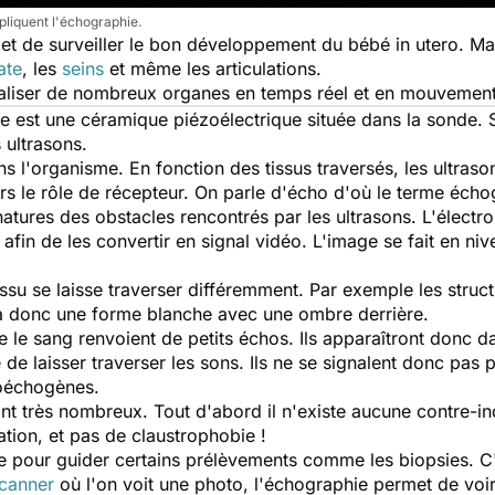
liquent l'échographie.
t de surveiller le bon développement du bébé in utero. Mais
ate
, les
seins
et même les articulations.
aliser de nombreux organes en temps réel et en mouvement 
e est une céramique piézoélectrique située dans la sonde.
 ultrasons.
s l'organisme. En fonction des tissus traversés, les ultraso
rs le rôle de récepteur. On parle d'écho d'où le terme écho
natures des obstacles rencontrés par les ultrasons. L'élect
 afin de les convertir en signal vidéo. L'image se fait en niv
ssu se laisse traverser différemment. Par exemple les structu
ra donc une forme blanche avec une ombre derrière.
le sang renvoient de petits échos. Ils apparaîtront donc da
e laisser traverser les sons. Ils ne se signalent donc pas p
poéchogènes.
nt très nombreux. Tout d'abord il n'existe aucune contre-in
iation, et pas de claustrophobie !
isée pour guider certains prélèvements comme les biopsies.
canner
où l'on voit une photo, l'échographie permet de voir