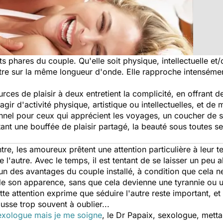
ts phares du couple. Qu'elle soit physique, intellectuelle et/
tre sur la même longueur d'onde. Elle rapproche intensément
sources de plaisir à deux entretient la complicité, en offrant
'agir d'activité physique, artistique ou intellectuelles, et d
el pour ceux qui apprécient les voyages, un coucher de s
ctant une bouffée de plaisir partagé, la beauté sous toutes 
re, les amoureux prêtent une attention particulière à leur te
e l'autre. Avec le temps, il est tentant de se laisser un peu 
un des avantages du couple installé, à condition que cela n
de son apparence, sans que cela devienne une tyrannie ou une
ette attention exprime que séduire l'autre reste important, 
usse trop souvent à oublier...
exologue mais je me soigne
, le Dr Papaix, sexologue, mett