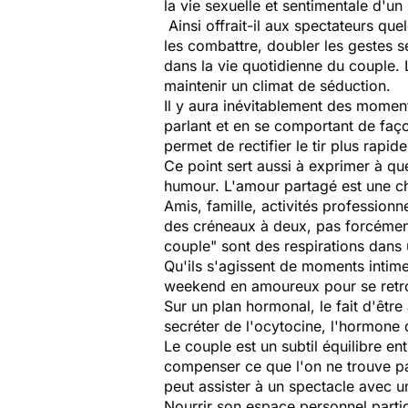
la vie sexuelle et sentimentale d'
Ainsi offrait-il aux spectateurs que
les combattre, doubler les gestes se
dans la vie quotidienne du couple.
maintenir un climat de séduction.
Il y aura inévitablement des moment
parlant et en se comportant de faço
permet de rectifier le tir plus rap
Ce point sert aussi à exprimer à que
humour. L'amour partagé est une ch
Amis, famille, activités professionne
des créneaux à deux, pas forcément
couple" sont des respirations dans u
Qu'ils s'agissent de moments intime
weekend en amoureux pour se retrou
Sur un plan hormonal, le fait d'être 
secréter de l'ocytocine, l'hormone 
Le couple est un subtil équilibre ent
compenser ce que l'on ne trouve pas 
peut assister à un spectacle avec u
Nourrir son espace personnel partic