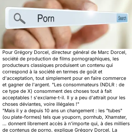
Pour Grégory Dorcel, directeur général de Marc Dorcel,
société de production de films pornographiques, les
producteurs classiques produisent un contenu qui
correspond à la société en termes de goût et
d'acceptation, tout simplement pour en faire commerce
et gagner de l'argent. "Les consommateurs (NDLR : de
ce type de X) consomment des choses tout à fait
acceptables ! s'exclame-t-il. Il y a peu d'attrait pour les
choses déviantes, voire illégales !"
"Mais il y a depuis 10 ans un changement : les "tubes"
(ou plate-formes) tels que youporn, pornhub, Xhamster,
… donnent librement accès à n'importe qui, à des milliers
de contenus de porno, explique Grégory Dorcel. La