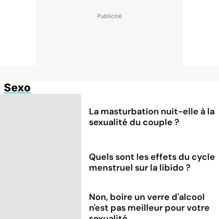
Sexo
La masturbation nuit-elle à la
sexualité du couple ?
Quels sont les effets du cycle
menstruel sur la libido ?
Non, boire un verre d'alcool
n'est pas meilleur pour votre
sexualité