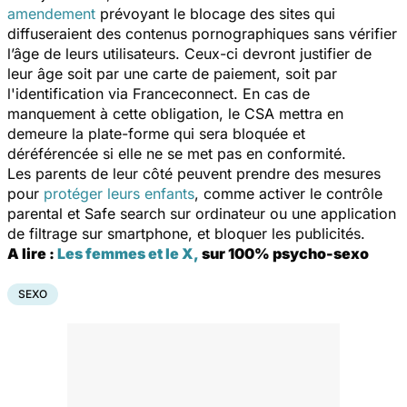
amendement
prévoyant le blocage des sites qui
diffuseraient des contenus pornographiques sans vérifier
l’âge de leurs utilisateurs. Ceux-ci devront justifier de
leur âge soit par une carte de paiement, soit par
l'identification via Franceconnect. En cas de
manquement à cette obligation, le CSA mettra en
demeure la plate-forme qui sera bloquée et
déréférencée si elle ne se met pas en conformité.
Les parents de leur côté peuvent prendre des mesures
pour
protéger leurs enfants
, comme activer le contrôle
parental et Safe search sur ordinateur ou une application
de filtrage sur smartphone, et bloquer les publicités.
A lire :
Les femmes et le X,
sur 100% psycho-sexo
SEXO