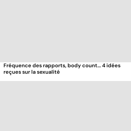
Fréquence des rapports, body count... 4 idées
reçues sur la sexualité