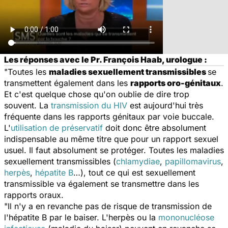
Les réponses avec le Pr. François Haab, urologue :
"Toutes les
maladies sexuellement transmissibles
se
transmettent également dans les
rapports oro-génitaux
.
Et c'est quelque chose qu'on oublie de dire trop
souvent. La
transmission du HIV
est aujourd'hui très
fréquente dans les rapports génitaux par voie buccale.
L'
utilisation de préservatif
doit donc être absolument
indispensable au même titre que pour un rapport sexuel
usuel. Il faut absolument se protéger. Toutes les maladies
sexuellement transmissibles (
chlamydiae
,
papillomavirus
,
herpès
,
hépatite B
…), tout ce qui est sexuellement
transmissible va également se transmettre dans les
rapports oraux.
"Il n'y a en revanche pas de risque de transmission de
l'hépatite B par le baiser. L'herpès ou la
mononucléose