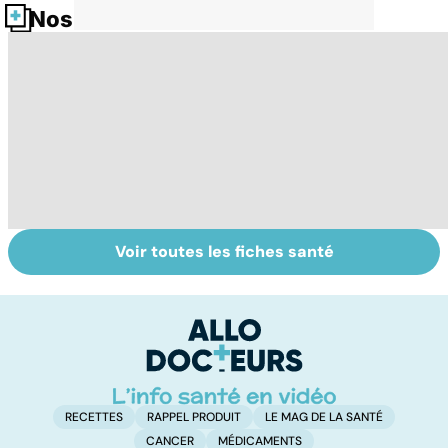
Nos fiches santé
Voir toutes les fiches santé
Gynéco : un suivi
Labial, génital,
Pr
pour la vie
oculaire :
so
comment
soigner l'herpès ?
RECETTES
RAPPEL PRODUIT
LE MAG DE LA SANTÉ
CANCER
MÉDICAMENTS