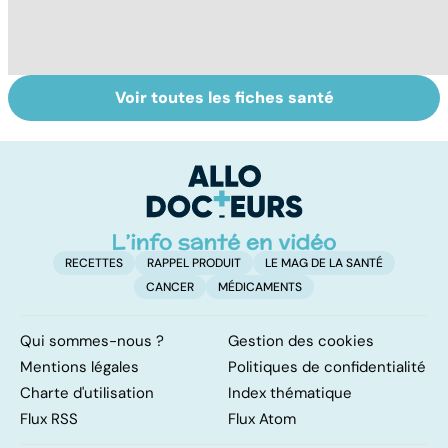
Voir toutes les fiches santé
L'avortement :
Femmes :
Bi
quels délais,
comment
m
quelles
jouissez-vous ?
méthodes ?
RECETTES
RAPPEL PRODUIT
LE MAG DE LA SANTÉ
CANCER
MÉDICAMENTS
Qui sommes-nous ?
Gestion des cookies
Mentions légales
Politiques de confidentialité
Charte d'utilisation
Index thématique
Flux RSS
Flux Atom