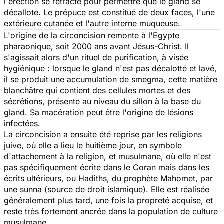
l'érection se rétracte pour permettre que le gland se
décallote. Le prépuce est constitué de deux faces, l'une
extérieure cutanée et l'autre interne muqueuse.
L'origine de la circoncision remonte à l'Egypte
pharaonique, soit 2000 ans avant Jésus-Christ. Il
s'agissait alors d'un rituel de purification, à visée
hygiénique : lorsque le gland n'est pas décalotté et lavé,
il se produit une accumulation de smegma, cette matière
blanchâtre qui contient des cellules mortes et des
sécrétions, présente au niveau du sillon à la base du
gland. Sa macération peut être l'origine de lésions
infectées.
La circoncision a ensuite été reprise par les religions
juive, où elle a lieu le huitième jour, en symbole
d'attachement à la religion, et musulmane, où elle n'est
pas spécifiquement écrite dans le Coran mais dans les
écrits ultérieurs, ou Hadiths, du prophète Mahomet, par
une sunna (source de droit islamique). Elle est réalisée
généralement plus tard, une fois la propreté acquise, et
reste très fortement ancrée dans la population de culture
musulmane.