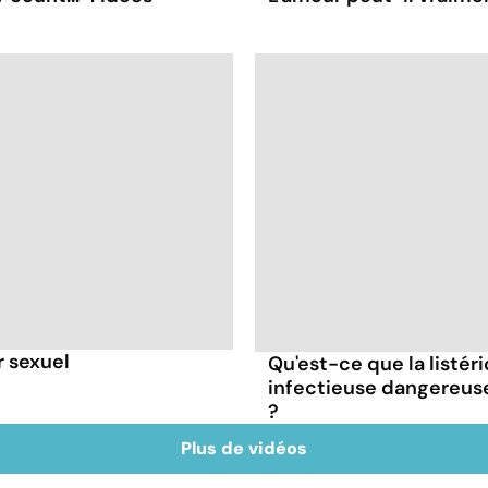
r sexuel
Qu'est-ce que la listér
infectieuse dangereus
?
Plus de vidéos