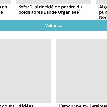
s en
Kofs : "J'ai décidé de perdre du
Alg
té
poids après Bande Organisée"
pun
Nor
Voir plus
count... 4 idées
L'amour peut-il vraimen