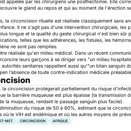
 est appelée par les chirurgiens une posthectomie. Elle corr
recouvre le gland au repos et qui au moment de l'érection s
 la circoncision rituelle est réalisée classiquement sans a
fance. Il ne s'agit pas d'une intervention chirurgicale, les 
 plus longue et la qualité du geste chirurgical n'est bien sû
cations, telles que les adhérences, les fistules, les hémorra
iène ne sont pas remplies.
tre réalisée qu'en milieu médical. Dans un récent communiqu
rconcire leurs garçons à se diriger vers
"un milieu hospital
 autorités sanitaires rappellent aussi qu'
"un bilan sanguin do
gien l’absence de toute contre-indication médicale préalabl
oncision
 la circoncision protégerait partiellement du risque d'infec
e la barrière muqueuse est plus épaisse (la transmission de
de la muqueuse, rendant le passage sanguin plus facile).
 diminution du risque de 50 à 60%, estimant que la circonci
s où le VIH est endémique et où les autres moyens de préven
IST-MST
CIRCONCISION
AFRIQUE