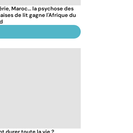
érie, Maroc... la psychose des
aises de lit gagne l'Afrique du
d
t durer toute la vie ?