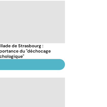
illade de Strasbourg :
mportance du "déchocage
chologique"