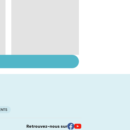
Tout savoir sur les
l
infections
pulmonaires
ENTS
Retrouvez-nous sur