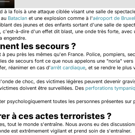
 à la fois à une attaque ciblée visant une salle de specta
e au
Bataclan
et une explosion comme à l'
aéroport de Bruxel
iblant des jeunes et des enfants sortant d'une salle de spec
, c'est-à-dire d'un effet dit blast, une onde très forte, avec u
la engendre.
ent les secours ?
nt à peu près les mêmes qu'en France. Police, pompiers, se
cules de secours font ce que nous appelons une "noria" vers les
fer, réanimer en cas d'
arrêt cardiaque
, et se rendre le plus
 l'onde de choc, des victimes légères peuvent devenir grav
ictimes doivent être surveillées. Des
perforations tympani
ister psychologiquement toutes les personnes présentes sur 
r à ces actes terroristes ?
stes, tout le monde s'entraîne. Nous avons eu des discussio
nde est extrêmement vigilant et prend soin de s'entraîner.