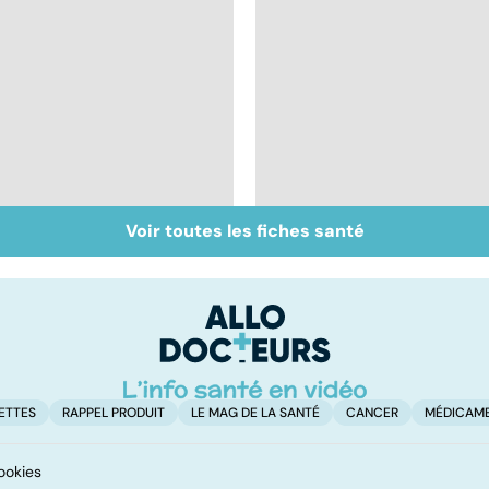
Voir toutes les fiches santé
Viol : quelle prise en
Violences conjugales
charge pour les
: traumatisme familia
victimes ?
ETTES
RAPPEL PRODUIT
LE MAG DE LA SANTÉ
CANCER
MÉDICAM
ookies