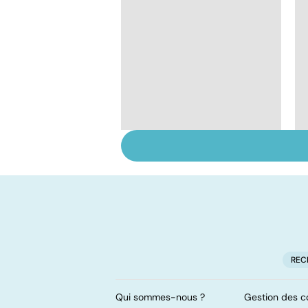
Quel est le rôle des
associations de
patients ?
REC
Qui sommes-nous ?
Gestion des c