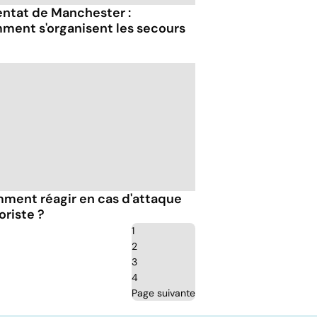
entat de Manchester :
ment s'organisent les secours
ment réagir en cas d'attaque
oriste ?
1
2
3
4
Page suivante