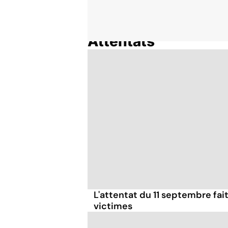
Attentats
Accueil
Thématiques
L'attentat du 11 septembre fai
victimes