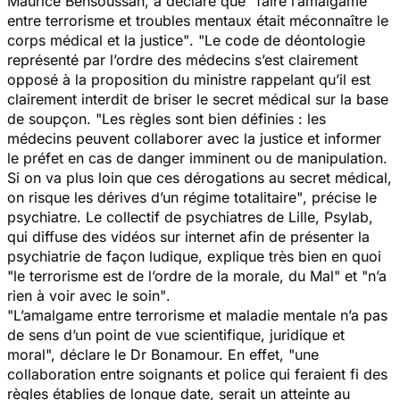
Maurice Bensoussan, a déclaré que
"faire l’amalgame
entre terrorisme et troubles mentaux était méconnaître le
corps médical et la justice"
. "Le code de déontologie
représenté par l’ordre des médecins s’est clairement
opposé à la proposition du ministre rappelant qu’il est
clairement interdit de briser le secret médical sur la base
de soupçon.
"Les règles sont bien définies : les
médecins peuvent collaborer avec la justice et informer
le préfet en cas de danger imminent ou de manipulation.
Si on va plus loin que ces dérogations au secret médical,
on risque les dérives d’un régime totalitaire"
, précise le
psychiatre. Le collectif de psychiatres de Lille, Psylab,
qui diffuse des vidéos sur internet afin de présenter la
psychiatrie de façon ludique, explique très bien en quoi
"le terrorisme est de l’ordre de la morale, du Mal"
et
"n’a
rien à voir avec le soin"
.
"L’amalgame entre terrorisme et maladie mentale n’a pas
de sens d’un point de vue scientifique, juridique et
moral
", déclare le Dr Bonamour. En effet,
"une
collaboration entre soignants et police qui feraient fi des
règles établies de longue date, serait un atteinte au