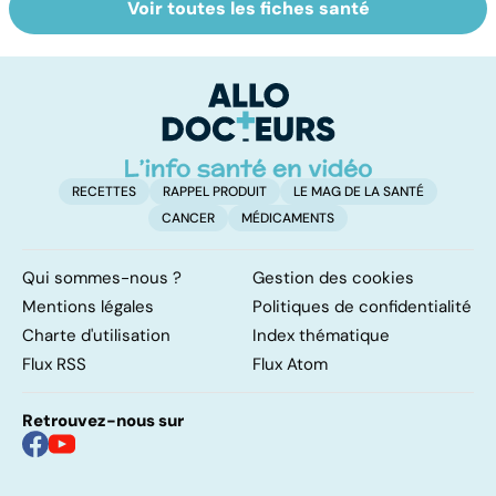
Voir toutes les fiches santé
Violences
Tout savoir sur le
V
sexuelles :
cerveau
c
comment s'en
remettre ?
RECETTES
RAPPEL PRODUIT
LE MAG DE LA SANTÉ
CANCER
MÉDICAMENTS
Qui sommes-nous ?
Gestion des cookies
Mentions légales
Politiques de confidentialité
Charte d'utilisation
Index thématique
Flux RSS
Flux Atom
Retrouvez-nous sur