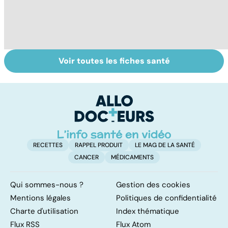
Voir toutes les fiches santé
Violences
Le magnésium,
In
sexuelles :
un oligo-élément
l
comment s'en
vital
F
remettre ?
so
RECETTES
RAPPEL PRODUIT
LE MAG DE LA SANTÉ
CANCER
MÉDICAMENTS
Qui sommes-nous ?
Gestion des cookies
Mentions légales
Politiques de confidentialité
Charte d'utilisation
Index thématique
Flux RSS
Flux Atom