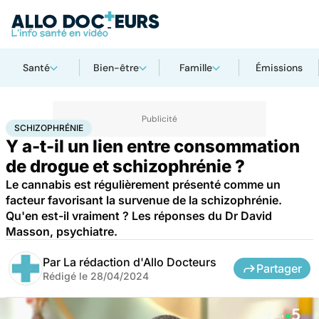
Santé
Bien-être
Famille
Émissions
Accueil
Bien-être
Psycho
Schizophrénie
SCHIZOPHRÉNIE
Y a-t-il un lien entre consommation
de drogue et schizophrénie ?
Le cannabis est régulièrement présenté comme un
facteur favorisant la survenue de la schizophrénie.
Qu'en est-il vraiment ? Les réponses du Dr David
Masson, psychiatre.
Par
La rédaction d'Allo Docteurs
Partager
Rédigé le
28/04/2024