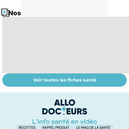
Nos fiches santé
Voir toutes les fiches santé
Tout savoir sur
Inflammation des
Su
les infections
amygdales : que
le
pulmonaires
faire en cas
l'
d'angine ?
RECETTES
RAPPEL PRODUIT
LE MAG DE LA SANTÉ