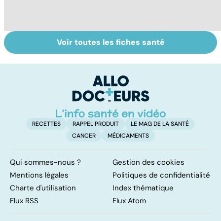
Voir toutes les fiches santé
Tout savoir sur
Inflammation des
Su
les infections
amygdales : que
le
pulmonaires
faire en cas
l'
d'angine ?
RECETTES
RAPPEL PRODUIT
LE MAG DE LA SANTÉ
CANCER
MÉDICAMENTS
Qui sommes-nous ?
Gestion des cookies
Mentions légales
Politiques de confidentialité
Charte d'utilisation
Index thématique
Flux RSS
Flux Atom